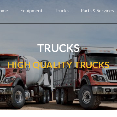
ome
Equipment
Trucks
Parts & Services
TRUCKS
HIGH QUALITY TRUCKS